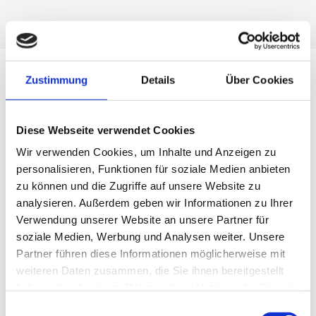
Zustimmung
Details
Über Cookies
Unsere Leistungen im
Holzbautenschutz
Diese Webseite verwendet Cookies
Wir verwenden Cookies, um Inhalte und Anzeigen zu
personalisieren, Funktionen für soziale Medien anbieten
Holzschutz und Schwammsanierung
zu können und die Zugriffe auf unsere Website zu
Wir bekämpfen holzzerstörende Pilze und
analysieren. Außerdem geben wir Informationen zu Ihrer
Verwendung unserer Website an unsere Partner für
Schädlinge und führen professionelle
soziale Medien, Werbung und Analysen weiter. Unsere
Schwammsanierungen nach aktuellen Richtlinien
Partner führen diese Informationen möglicherweise mit
durch.
weiteren Daten zusammen, die Sie ihnen bereitgestellt
haben oder die sie im Rahmen Ihrer Nutzung der Dienste
gesammelt haben.
Bauwerksabdichtung und Trockenlegung
Einwilligungsauswahl